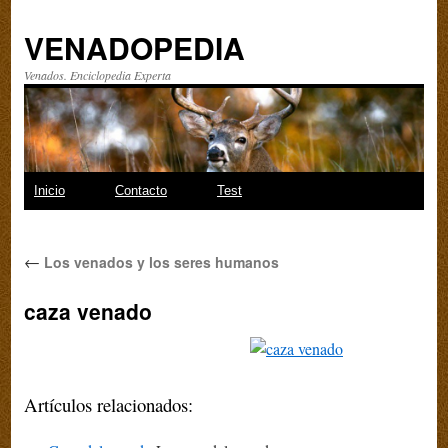
VENADOPEDIA
Venados. Enciclopedia Experta
Saltar
Inicio
Contacto
Test
al
←
Los venados y los seres humanos
contenido
caza venado
Artículos relacionados: