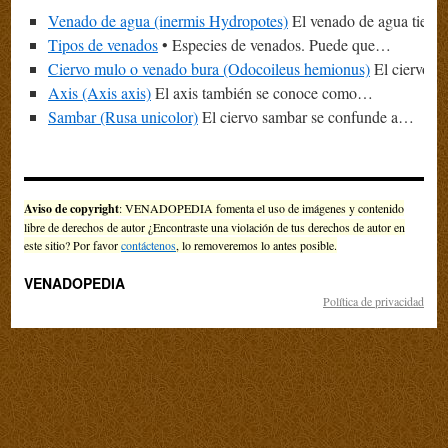
Venado de agua (inermis Hydropotes)
El venado de agua tiene
Tipos de venados
• Especies de venados. Puede que…
Ciervo mulo o venado bura (Odocoileus hemionus)
El ciervo m
Axis (Axis axis)
El axis también se conoce como…
Sambar (Rusa unicolor)
El ciervo sambar se confunde a…
Aviso de copyright
: VENADOPEDIA fomenta el uso de imágenes y contenido
libre de derechos de autor ¿Encontraste una violación de tus derechos de autor en
este sitio? Por favor
contáctenos
, lo removeremos lo antes posible.
VENADOPEDIA
Política de privacidad