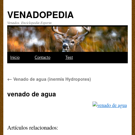
VENADOPEDIA
Venados. Enciclopedia Experta
Saltar
Inicio
Contacto
Test
al
←
Venado de agua (inermis Hydropotes)
contenido
venado de agua
Artículos relacionados: