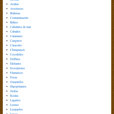
Arañas
Avestruces
Ballenas
Contaminación
Búhos
Caballitos de mar
Caballos
Calamares
Canguros
Caracoles
Chimpancés
Cocodrilos
Delfínes
Elefantes
Escorpiones
Flamencos
Focas
Guepardos
Hipopótamos
Jirafas
Koalas
Lagartos
Leones
Leopardos
Linces