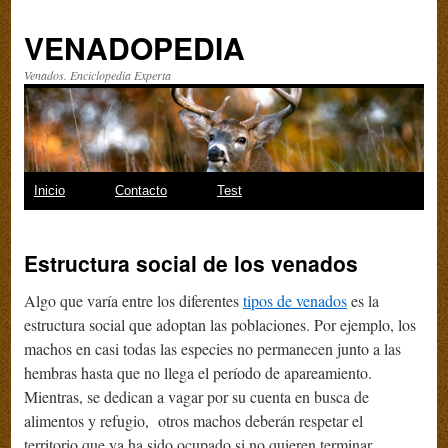
VENADOPEDIA
Venados. Enciclopedia Experta
Saltar
Inicio
Contacto
Test
al
Estructura social de los venados
contenido
Algo que varía entre los diferentes
tipos de venados
es la
estructura social que adoptan las poblaciones. Por ejemplo, los
machos en casi todas las especies no permanecen junto a las
hembras hasta que no llega el período de apareamiento.
Mientras, se dedican a vagar por su cuenta en busca de
alimentos y refugio, otros machos deberán respetar el
territorio que ya ha sido ocupado si no quieren terminar