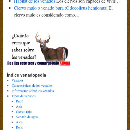
Hábitat de los venados
Los ciervos son capaces de vivir…
Ciervo mulo o venado bura (Odocoileus hemionus)
El
ciervo mulo es considerado como…
Índice venadopedia
Venados
Características de los venados
Información sobre los venados
Tipos de venados
Pudú
Axis
Ciervo rojo
Venado de agua
Alce
Reno