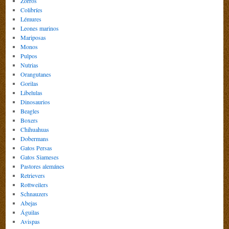
Zorros
Colibríes
Lémures
Leones marinos
Mariposas
Monos
Pulpos
Nutrias
Orangutanes
Gorilas
Libelulas
Dinosaurios
Beagles
Boxers
Chihuahuas
Dobermans
Gatos Persas
Gatos Siameses
Pastores alemánes
Retrievers
Rottweilers
Schnauzers
Abejas
Águilas
Avispas