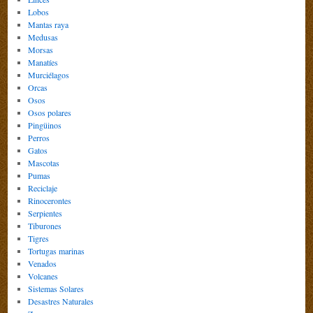
Lobos
Mantas raya
Medusas
Morsas
Manatíes
Murciélagos
Orcas
Osos
Osos polares
Pingüinos
Perros
Gatos
Mascotas
Pumas
Reciclaje
Rinocerontes
Serpientes
Tiburones
Tigres
Tortugas marinas
Venados
Volcanes
Sistemas Solares
Desastres Naturales