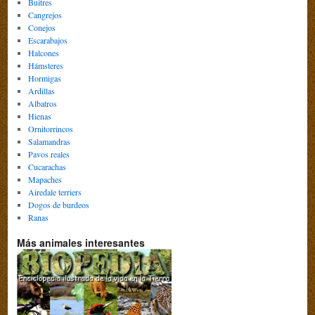
Buitres
Cangrejos
Conejos
Escarabajos
Halcones
Hámsteres
Hormigas
Ardillas
Albatros
Hienas
Ornitorrincos
Salamandras
Pavos reales
Cucarachas
Mapaches
Airedale terriers
Dogos de burdeos
Ranas
Más animales interesantes